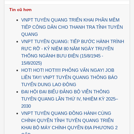
Tin cũ hơn
VNPT TUYÊN QUANG TRIỂN KHAI PHẦN MỀM
TIẾP CÔNG DÂN CHO THANH TRA TỈNH TUYÊN
QUANG
VNPT TUYÊN QUANG: TIẾP BƯỚC HÀNH TRÌNH
RỰC RỠ - KỶ NIỆM 80 NĂM NGÀY TRUYỀN
THỐNG NGÀNH BƯU ĐIỆN (15/8/1945 -
15/8/2025)
HOT! HOT! HOT!!!!! PHỎNG VẤN NGAY! JOB
LIỀN TAY! VNPT TUYÊN QUANG THÔNG BÁO
TUYỂN DUNG LAO ĐỘNG
ĐẠI HỘI ĐẠI BIỂU ĐẢNG BỘ VIỄN THÔNG
TUYÊN QUANG LẦN THỨ IV, NHIỆM KỲ 2025–
2030
VNPT TUYÊN QUANG ĐỒNG HÀNH CÙNG
CHÍNH QUYỀN TỈNH TUYÊN QUANG TRIỂN
KHAI BỘ MÁY CHÍNH QUYỀN ĐỊA PHƯƠNG 2