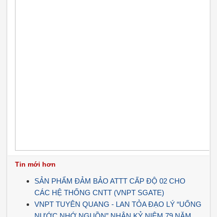
Tin mới hơn
SẢN PHẨM ĐẢM BẢO ATTT CẤP ĐỘ 02 CHO
CÁC HỆ THỐNG CNTT (VNPT SGATE)
VNPT TUYÊN QUANG - LAN TỎA ĐẠO LÝ “UỐNG
NƯỚC NHỚ NGUỒN” NHÂN KỶ NIỆM 79 NĂM