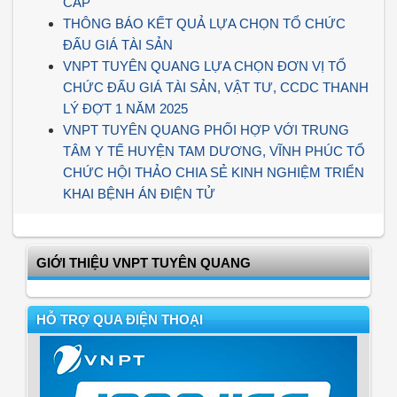
CẤP
THÔNG BÁO KẾT QUẢ LỰA CHỌN TỔ CHỨC
ĐẤU GIÁ TÀI SẢN
VNPT TUYÊN QUANG LỰA CHỌN ĐƠN VỊ TỔ
CHỨC ĐẤU GIÁ TÀI SẢN, VẬT TƯ, CCDC THANH
LÝ ĐỢT 1 NĂM 2025
VNPT TUYÊN QUANG PHỐI HỢP VỚI TRUNG
TÂM Y TẾ HUYỆN TAM DƯƠNG, VĨNH PHÚC TỔ
CHỨC HỘI THẢO CHIA SẺ KINH NGHIỆM TRIỂN
KHAI BỆNH ÁN ĐIỆN TỬ
GIỚI THIỆU VNPT TUYÊN QUANG
HỖ TRỢ QUA ĐIỆN THOẠI