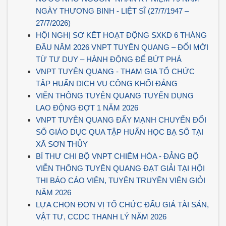
NGÀY THƯƠNG BINH - LIỆT SĨ (27/7/1947 –
27/7/2026)
HỘI NGHỊ SƠ KẾT HOẠT ĐỘNG SXKD 6 THÁNG
ĐẦU NĂM 2026 VNPT TUYÊN QUANG – ĐỔI MỚI
TỪ TƯ DUY – HÀNH ĐỘNG ĐỂ BỨT PHÁ
VNPT TUYÊN QUANG - THAM GIA TỔ CHỨC
TẬP HUẤN DỊCH VỤ CÔNG KHỐI ĐẢNG
VIỄN THÔNG TUYÊN QUANG TUYỂN DỤNG
LAO ĐỘNG ĐỢT 1 NĂM 2026
VNPT TUYÊN QUANG ĐẨY MẠNH CHUYỂN ĐỔI
SỐ GIÁO DỤC QUA TẬP HUẤN HỌC BẠ SỐ TẠI
XÃ SƠN THỦY
BÍ THƯ CHI BỘ VNPT CHIÊM HÓA - ĐẢNG BỘ
VIỄN THÔNG TUYÊN QUANG ĐẠT GIẢI TẠI HỘI
THI BÁO CÁO VIÊN, TUYÊN TRUYỀN VIÊN GIỎI
NĂM 2026
LỰA CHỌN ĐƠN VỊ TỔ CHỨC ĐẤU GIÁ TÀI SẢN,
VẬT TƯ, CCDC THANH LÝ NĂM 2026