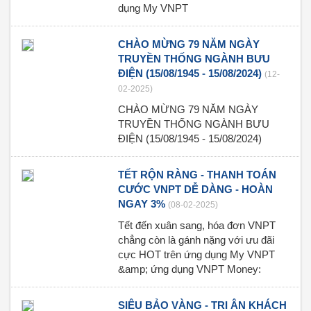
dụng My VNPT
CHÀO MỪNG 79 NĂM NGÀY
TRUYỀN THỐNG NGÀNH BƯU
ĐIỆN (15/08/1945 - 15/08/2024)
(12-
02-2025)
CHÀO MỪNG 79 NĂM NGÀY
TRUYỀN THỐNG NGÀNH BƯU
ĐIỆN (15/08/1945 - 15/08/2024)
TẾT RỘN RÀNG - THANH TOÁN
CƯỚC VNPT DỄ DÀNG - HOÀN
NGAY 3%
(08-02-2025)
Tết đến xuân sang, hóa đơn VNPT
chẳng còn là gánh nặng với ưu đãi
cực HOT trên ứng dụng My VNPT
&amp; ứng dụng VNPT Money:
SIÊU BẢO VÀNG - TRI ÂN KHÁCH