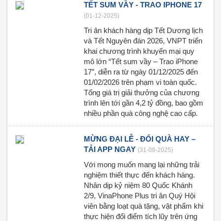
TẾT SUM VẦY - TRAO IPHONE 17
(01-12-2025)
Tri ân khách hàng dịp Tết Dương lịch
và Tết Nguyên đán 2026, VNPT triển
khai chương trình khuyến mại quy
mô lớn “Tết sum vầy – Trao iPhone
17”, diễn ra từ ngày 01/12/2025 đến
01/02/2026 trên phạm vi toàn quốc.
Tổng giá trị giải thưởng của chương
trình lên tới gần 4,2 tỷ đồng, bao gồm
nhiều phần quà công nghệ cao cấp.
MỪNG ĐẠI LỄ - ĐỔI QUÀ HAY –
TẢI APP NGAY
(31-08-2025)
Với mong muốn mang lại những trải
nghiệm thiết thực đến khách hàng.
Nhân dịp kỷ niệm 80 Quốc Khánh
2/9, VinaPhone Plus tri ân Quý Hội
viên bằng loạt quà tặng, vật phẩm khi
thực hiện đổi điểm tích lũy trên ứng