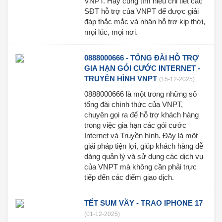
VNPT. Hãy cùng tìm hiểu chi tiết các
SĐT hỗ trợ của VNPT để được giải
đáp thắc mắc và nhận hỗ trợ kịp thời,
mọi lúc, mọi nơi.
0888000666 - TỔNG ĐÀI HỖ TRỢ
GIA HẠN GÓI CƯỚC INTERNET -
TRUYỀN HÌNH VNPT
(15-12-2025)
0888000666 là một trong những số
tổng đài chính thức của VNPT,
chuyên gọi ra để hỗ trợ khách hàng
trong việc gia hạn các gói cước
Internet và Truyền hình. Đây là một
giải pháp tiện lợi, giúp khách hàng dễ
dàng quản lý và sử dụng các dịch vụ
của VNPT mà không cần phải trực
tiếp đến các điểm giao dịch.
TẾT SUM VẦY - TRAO IPHONE 17
(01-12-2025)