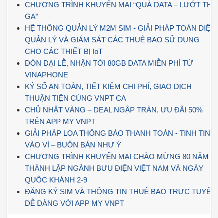
CHƯƠNG TRÌNH KHUYẾN MẠI “QUÀ DATA – LƯỚT THẢ
GA”
HỆ THỐNG QUẢN LÝ M2M SIM - GIẢI PHÁP TOÀN DIỆN
QUẢN LÝ VÀ GIÁM SÁT CÁC THUÊ BAO SỬ DỤNG
CHO CÁC THIẾT BỊ IoT
ĐÓN ĐẠI LỄ, NHẬN TỚI 80GB DATA MIỄN PHÍ TỪ
VINAPHONE
KÝ SỐ AN TOÀN, TIẾT KIỆM CHI PHÍ, GIAO DỊCH
THUẬN TIỆN CÙNG VNPT CA
CHỦ NHẬT VÀNG – DEAL NGẬP TRÀN, ƯU ĐÃI 50%
TRÊN APP MY VNPT
GIẢI PHÁP LOA THÔNG BÁO THANH TOÁN - TINH TINH
VÀO VÍ – BUÔN BÁN NHƯ Ý
CHƯƠNG TRÌNH KHUYẾN MẠI CHÀO MỪNG 80 NĂM
THÀNH LẬP NGÀNH BƯU ĐIỆN VIỆT NAM VÀ NGÀY
QUỐC KHÁNH 2-9
ĐĂNG KÝ SIM VÀ THÔNG TIN THUÊ BAO TRỰC TUYẾN
DỄ DÀNG VỚI APP MY VNPT