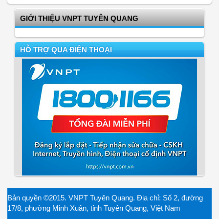
GIỚI THIỆU VNPT TUYÊN QUANG
HỖ TRỢ QUA ĐIỆN THOẠI
Bản quyền ©2015. VNPT Tuyên Quang. Địa chỉ: Số 2, đường
17/8, phường Minh Xuân, tỉnh Tuyên Quang, Việt Nam