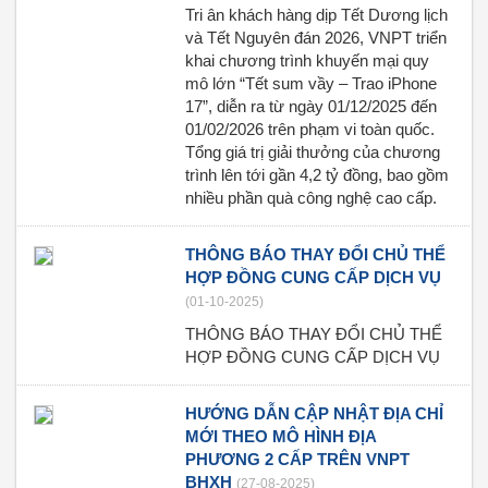
Tri ân khách hàng dịp Tết Dương lịch
và Tết Nguyên đán 2026, VNPT triển
khai chương trình khuyến mại quy
mô lớn “Tết sum vầy – Trao iPhone
17”, diễn ra từ ngày 01/12/2025 đến
01/02/2026 trên phạm vi toàn quốc.
Tổng giá trị giải thưởng của chương
trình lên tới gần 4,2 tỷ đồng, bao gồm
nhiều phần quà công nghệ cao cấp.
THÔNG BÁO THAY ĐỔI CHỦ THỂ
HỢP ĐỒNG CUNG CẤP DỊCH VỤ
(01-10-2025)
THÔNG BÁO THAY ĐỔI CHỦ THỂ
HỢP ĐỒNG CUNG CẤP DỊCH VỤ
HƯỚNG DẪN CẬP NHẬT ĐỊA CHỈ
MỚI THEO MÔ HÌNH ĐỊA
PHƯƠNG 2 CẤP TRÊN VNPT
BHXH
(27-08-2025)