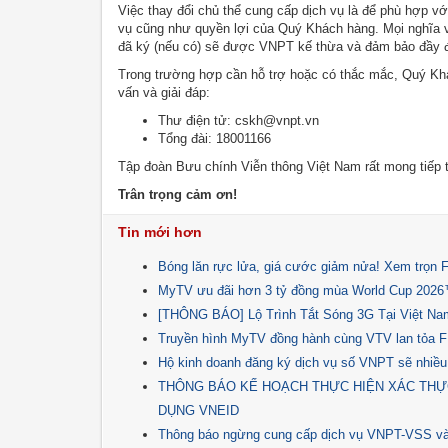
Việc thay đổi chủ thể cung cấp dịch vụ là để phù hợp 
vụ cũng như quyền lợi của Quý Khách hàng. Mọi nghĩa v
đã ký (nếu có) sẽ được VNPT kế thừa và đảm bảo đầy 
Trong trường hợp cần hỗ trợ hoặc có thắc mắc, Quý Khá
vấn và giải đáp:
Thư điện tử: cskh@vnpt.vn
Tổng đài: 18001166
Tập đoàn Bưu chính Viễn thông Việt Nam rất mong tiếp
Trân trọng cảm ơn!
Tin mới hơn
Bóng lăn rực lửa, giá cước giảm nửa! Xem trọn
MyTV ưu đãi hơn 3 tỷ đồng mùa World Cup 202
[THÔNG BÁO] Lộ Trình Tắt Sóng 3G Tại Việt N
Truyền hình MyTV đồng hành cùng VTV lan tỏa FIFA
Hộ kinh doanh đăng ký dịch vụ số VNPT sẽ nhiều
THÔNG BÁO KẾ HOẠCH THỰC HIỆN XÁC THỰ
DỤNG VNEID
Thông báo ngừng cung cấp dịch vụ VNPT-VSS v