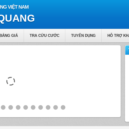
NG VIỆT NAM
 QUANG
BẢNG GIÁ
TRA CỨU CƯỚC
TUYỂN DỤNG
HỖ TRỢ KH