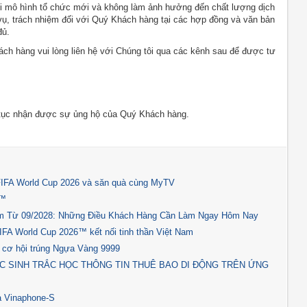
với mô hình tổ chức mới và không làm ảnh hưởng đến chất lượng dịch
ụ, trách nhiệm đối với Quý Khách hàng tại các hợp đồng và văn bản
đủ.
ch hàng vui lòng liên hệ với Chúng tôi qua các kênh sau để được tư
 tục nhận được sự ủng hộ của Quý Khách hàng.
 FIFA World Cup 2026 và săn quà cùng MyTV
6™
am Từ 09/2028: Những Điều Khách Hàng Cần Làm Ngay Hôm Nay
 World Cup 2026™ kết nối tinh thần Việt Nam
 cơ hội trúng Ngựa Vàng 9999
C SINH TRẮC HỌC THÔNG TIN THUÊ BAO DI ĐỘNG TRÊN ỨNG
à Vinaphone-S