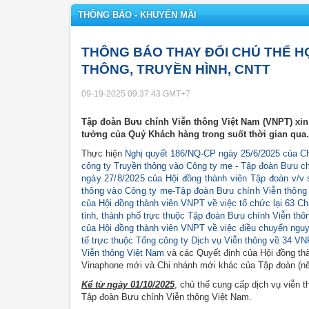
THÔNG BÁO - KHUYẾN MÃI
THÔNG BÁO THAY ĐỔI CHỦ THỂ H
THÔNG, TRUYỀN HÌNH, CNTT
09-19-2025 09:37:43
GMT+7
Tập đoàn Bưu chính Viễn thông Việt Nam (VNPT) xin 
tưởng của Quý Khách hàng trong suốt thời gian qua.
Thực hiện
Nghị quyết 186/NQ-CP ngày 25/6/2025 của Ch
công ty Truyền thông vào Công ty mẹ - Tập đoàn Bưu c
ngày 27/8/2025 của Hội đồng thành viên Tập đoàn v/v 
thông vào Công ty mẹ-Tập đoàn Bưu chính Viễn thông
của Hội đồng thành viên VNPT về việc tổ chức lại 63 Ch
tỉnh, thành phố trực thuộc Tập đoàn Bưu chính Viễn thô
của Hội đồng thành viên VNPT về việc điều chuyển nguyê
tế trực thuộc Tổng công ty Dịch vụ Viễn thông về 34 VNP
Viễn thông Việt Nam
và các Quyết định của Hội đồng th
Vinaphone mới và Chi nhánh mới khác của Tập đoàn (n
Kể từ ngày 01/10/2025
, chủ thể cung cấp dịch vụ viễn
Tập đoàn Bưu chính Viễn thông Việt Nam.