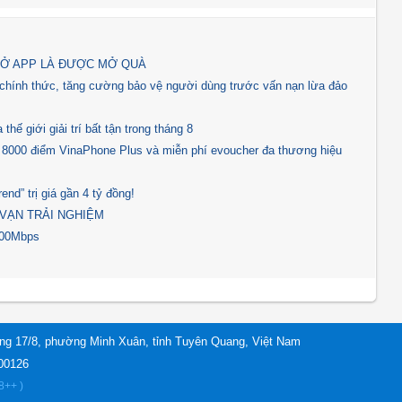
MỞ APP LÀ ĐƯỢC MỞ QUÀ
hính thức, tăng cường bảo vệ người dùng trước vấn nạn lừa đảo
ế giới giải trí bất tận trong tháng 8
 8000 điểm VinaPhone Plus và miễn phí evoucher đa thương hiệu
nd” trị giá gần 4 tỷ đồng!
 VẠN TRẢI NGHIỆM
 300Mbps
ng 17/8, phường Minh Xuân, tỉnh Tuyên Quang, Việt Nam
800126
8++ )