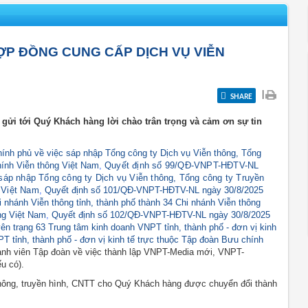
ỢP ĐỒNG CUNG CẤP DỊCH VỤ VIỄN
|
SHARE
gửi tới Quý Khách hàng lời chào trân trọng và cảm ơn sự tin
ính phủ về việc sáp nhập Tổng công ty Dịch vụ Viễn thông, Tổng
hính Viễn thông Việt Nam
,
Quyết định số 99/QĐ-VNPT-HĐTV-NL
sáp nhập Tổng công ty Dịch vụ Viễn thông, Tổng công ty Truyền
 Việt Nam
,
Quyết định số 101/QĐ-VNPT-HĐTV-NL ngày 30/8/2025
i nhánh Viễn thông tỉnh, thành phố thành 34 Chi nhánh Viễn thông
ng Việt Nam
,
Quyết định số 102/QĐ-VNPT-HĐTV-NL ngày 30/8/2025
n trạng 63 Trung tâm kinh doanh VNPT tỉnh, thành phố - đơn vị kinh
T tỉnh, thành phố - đơn vị kinh tế trực thuộc Tập đoàn Bưu chính
ành viên Tập đoàn về việc thành lập VNPT-Media mới, VNPT-
ếu có).
 thông, truyền hình, CNTT cho Quý Khách hàng được chuyển đổi thành