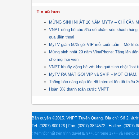
Tin cũ hơn
MỪNG SINH NHẬT 16 NĂM MYTV – CHỈ CẦN 
VNPT công bố các đầu số chăm sóc khách hàng c
qua điện thoại
MyTV giảm 50% gói VIP mỗi cuối tuần – Mở khóa th
Mừng sinh nhật 29 năm VinaPhone: Tặng lên đến
cho mọi hội viên
VNPT khuấy động hè với kho quà sinh nhật “hot tre
MyTV RA MẮT GÓI VIP và SVIP – MỘT CHẠM,
Thông báo nâng cấp tốc độ Internet lên tối thiểu
Hoàn 3% thanh toán cước VNPT
Bản quyền ©2015. VNPT Tuyên Quang. Địa chỉ: Số 2, đườ
Tel: (0207) 800126 | Fax: (0207) 3824572 | Hotline: (0207) 
( Xem tốt nhất trên trình duyệt IE 9++, Chrome 17++ và Firefox 1