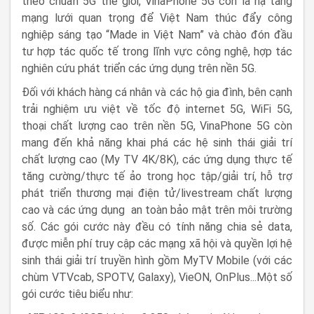
theo chuẩn 5G thế giới,
VinaPhone 5G
còn là hạ tầng
mạng lưới quan trọng để Việt Nam thúc đẩy công
nghiệp sáng tạo “Made in Việt Nam” và chào đón đầu
tư hợp tác quốc tế trong lĩnh vực công nghệ, hợp tác
nghiên cứu phát triển các ứng dụng trên nền 5G.
Đối với khách hàng cá nhân và các hộ gia đình, bên cạnh
trải nghiệm ưu việt về tốc độ internet 5G, WiFi 5G,
thoại chất lượng cao trên nền 5G, VinaPhone 5G còn
mang đến khả năng khai phá các hệ sinh thái giải trí
chất lượng cao (My TV 4K/8K), các ứng dụng thực tế
tăng cường/thực tế ảo trong học tập/giải trí, hỗ trợ
phát triển thương mại điện tử/livestream chất lượng
cao và các ứng dụng
an toàn bảo mật trên môi trường
số. Các gói cước này đều có tính năng chia sẻ data,
được miễn phí truy cập các mạng xã hội và quyền lợi hệ
sinh thái giải trí truyền hình gồm MyTV Mobile (với các
chùm VTVcab, SPOTV, Galaxy), VieON, OnPlus...Một số
gói cước tiêu biểu như: