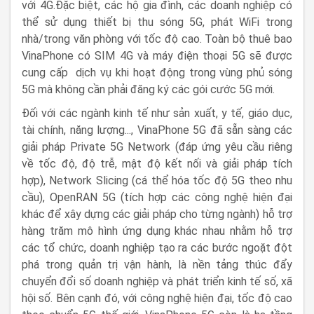
với 4G
.
Đặc biệt, các hộ gia đình, các doanh nghiệp có
thể sử dụng thiết bị thu sóng 5G, phát WiFi trong
nhà/trong văn phòng với tốc độ cao. Toàn bộ thuê bao
VinaPhone có SIM 4G và máy điện thoại 5G sẽ được
cung cấp
dịch vụ khi hoạt động trong vùng phủ sóng
5G mà không cần phải đăng ký các gói cước 5G mới.
Đối với các ngành kinh tế như sản xuất, y tế, giáo dục,
tài chính, năng lượng..., VinaPhone 5G đã sẵn sàng các
giải pháp Private 5G Network (đ
áp ứng yêu cầu riêng
về
t
ốc độ, độ trễ, mật độ kết nối và giải pháp tích
hợp
),
Network Slicing
(c
á thể hóa tốc độ 5G theo nhu
cầu
),
Open
RAN
5G (t
ích hợp
các công nghệ hiện đại
khác để xây dựng các giải pháp cho từng ngành) hỗ trợ
hàng trăm mô hình ứng dụng khác nhau nhằm hỗ trợ
các tổ chức, doanh nghiệp tạo ra các bước ngoặt đột
phá trong quản trị vận hành, là nền tảng thúc đẩy
chuyển đổi số doanh nghiệp và phát triển kinh tế số, xã
hội số. Bên cạnh đó, với công nghệ hiện đại, tốc độ cao