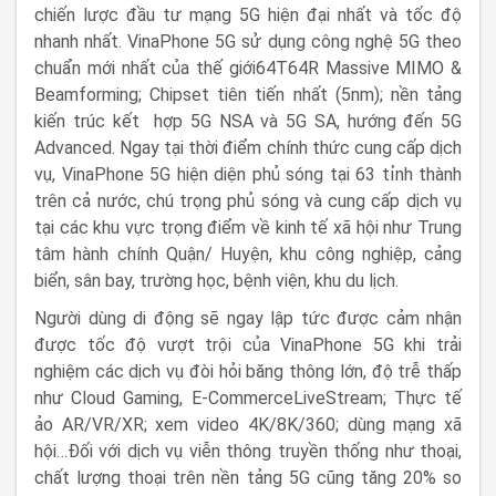
chiến lược đầu tư mạng 5G hiện đại nhất và tốc độ
nhanh nhất. VinaPhone 5G sử dụng c
ông nghệ 5G theo
chuẩn mới nhất của thế giới
64T64R Massive MIMO &
Beamforming
;
Chipset tiên tiến nhất
(
5nm
); nền tảng
kiến trúc kết
hợp 5G NSA và
5G SA, hướng đến 5G
Advanced
. Ngay tại thời điểm chính thức cung cấp dịch
vụ, VinaPhone 5G hiện diện phủ sóng tại 63 tỉnh thành
trên cả nước, chú trọng phủ sóng và cung cấp dịch vụ
tại các khu vực trọng điểm về kinh tế xã hội như Trung
tâm hành chính Quận/ Huyện, khu công nghiệp, cảng
biển, sân bay, trường học, bệnh viện, khu du lịch.
Người dùng di động sẽ ngay lập tức được cảm nhận
được tốc độ vượt trội của VinaPhone 5G khi trải
nghiệm các dịch vụ đòi hỏi băng thông lớn, độ trễ thấp
như
Cloud Gaming
,
E-Commerce
LiveStream
; Thực tế
ảo AR/VR/XR; xem video 4K/8K/360; dùng mạng xã
hội…Đối với dịch vụ viễn thông truyền thống như thoại,
c
hất lượng thoại trên
nền tảng 5G cũng t
ăng 20% so