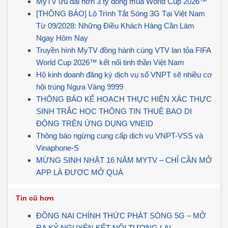
MyTV ưu đãi hơn 3 tỷ đồng mùa World Cup 2026™
[THÔNG BÁO] Lộ Trình Tắt Sóng 3G Tại Việt Nam
Từ 09/2028: Những Điều Khách Hàng Cần Làm
Ngay Hôm Nay
Truyền hình MyTV đồng hành cùng VTV lan tỏa FIFA
World Cup 2026™ kết nối tinh thần Việt Nam
Hộ kinh doanh đăng ký dịch vụ số VNPT sẽ nhiều cơ
hội trúng Ngựa Vàng 9999
THÔNG BÁO KẾ HOẠCH THỰC HIỆN XÁC THỰC
SINH TRẮC HỌC THÔNG TIN THUÊ BAO DI
ĐỘNG TRÊN ỨNG DỤNG VNEID
Thông báo ngừng cung cấp dịch vụ VNPT-VSS và
Vinaphone-S
MỪNG SINH NHẬT 16 NĂM MYTV – CHỈ CẦN MỞ
APP LÀ ĐƯỢC MỞ QUÀ
Tin cũ hơn
ĐỒNG NAI CHÍNH THỨC PHÁT SÓNG 5G – MỞ
RA KỶ NGUYÊN KẾT NỐI TƯƠNG LAI