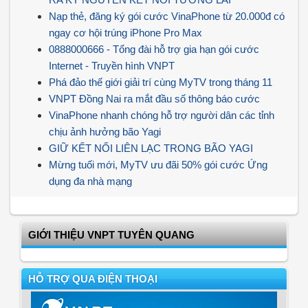
Nạp thẻ, đăng ký gói cước VinaPhone từ 20.000đ có
ngay cơ hội trúng iPhone Pro Max
0888000666 - Tổng đài hỗ trợ gia hạn gói cước
Internet - Truyền hình VNPT
Phá đảo thế giới giải trí cùng MyTV trong tháng 11
VNPT Đồng Nai ra mắt đầu số thông báo cước
VinaPhone nhanh chóng hỗ trợ người dân các tỉnh
chịu ảnh hưởng bão Yagi
GIỮ KẾT NỐI LIÊN LẠC TRONG BÃO YAGI
Mừng tuối mới, MyTV ưu đãi 50% gói cước Ứng
dụng đa nhà mạng
GIỚI THIỆU VNPT TUYÊN QUANG
HỖ TRỢ QUA ĐIỆN THOẠI