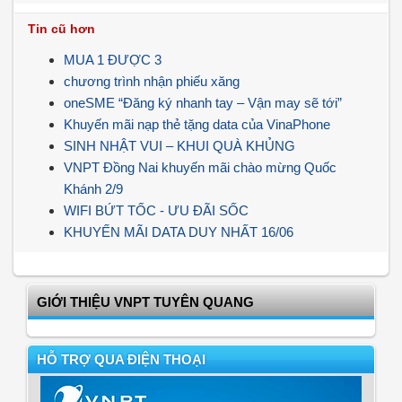
Tin cũ hơn
MUA 1 ĐƯỢC 3
chương trình nhận phiếu xăng
oneSME “Đăng ký nhanh tay – Vận may sẽ tới”
Khuyến mãi nạp thẻ tặng data của VinaPhone
SINH NHẬT VUI – KHUI QUÀ KHỦNG
VNPT Đồng Nai khuyến mãi chào mừng Quốc
Khánh 2/9
WIFI BỨT TỐC - ƯU ĐÃI SỐC
KHUYẾN MÃI DATA DUY NHẤT 16/06
GIỚI THIỆU VNPT TUYÊN QUANG
HỖ TRỢ QUA ĐIỆN THOẠI