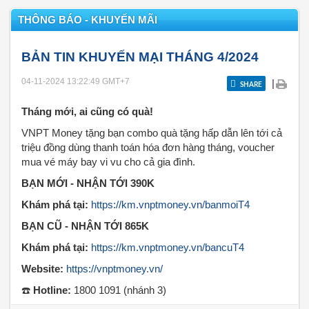
THÔNG BÁO - KHUYẾN MÃI
BẢN TIN KHUYẾN MẠI THÁNG 4/2024
04-11-2024 13:22:49
GMT+7
|
SHARE
Tháng mới, ai cũng có quà!
VNPT Money tặng bạn combo quà tặng hấp dẫn lên tới cả
triệu đồng dùng thanh toán hóa đơn hàng tháng, voucher
mua vé máy bay vi vu cho cả gia đình.
BẠN MỚI - NHẬN TỚI 390K
Khám phá tại:
https://km.vnptmoney.vn/banmoiT4
BẠN CŨ - NHẬN TỚI 865K
Khám phá tại:
https://km.vnptmoney.vn/bancuT4
Website:
https://vnptmoney.vn/
☎️
Hotline:
1800 1091 (nhánh 3)