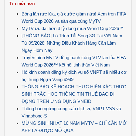
Tin mới hơn
Bóng lăn rực lửa, giá cước giảm nửa! Xem trọn FIFA
World Cup 2026 và săn quà cùng MyTV
MyTV ưu đãi hơn 3 tỷ đồng mùa World Cup 2026™
[THÔNG BÁO] Lộ Trình Tắt Sóng 3G Tại Việt Nam
Từ 09/2028: Những Điều Khách Hàng Cần Làm
Ngay Hôm Nay
Truyền hình MyTV đồng hành cùng VTV lan tỏa FIFA
World Cup 2026™ kết nối tinh thần Việt Nam
Hộ kinh doanh đăng ký dịch vụ số VNPT sẽ nhiều cơ
hội trúng Ngựa Vàng 9999
THÔNG BÁO KẾ HOẠCH THỰC HIỆN XÁC THỰC
SINH TRẮC HỌC THÔNG TIN THUÊ BAO DI
ĐỘNG TRÊN ỨNG DỤNG VNEID
Thông báo ngừng cung cấp dịch vụ VNPT-VSS và
Vinaphone-S
MỪNG SINH NHẬT 16 NĂM MYTV – CHỈ CẦN MỞ
APP LÀ ĐƯỢC MỞ QUÀ