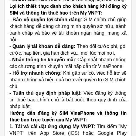
Lợi ích thiết thực dành cho khách hàng khi đăng ký
SIM và thông tin thuê bao trên My VNPT:
- Bảo vệ quyền lợi chính đáng:
SIM chính chủ giúp
khách hàng dễ dàng chứng minh quyền sở hữu, tránh
tranh chấp và bảo vệ tài khoản ngân hàng, mạng xã
hội...
- Quản lý tài khoản dễ dàng:
Theo dõi cước phí, gói
cước, nạp tiền, gia hạn dịch vụ... mọi lúc mọi nơi.
- Nhận thông tin khuyến mãi:
Cập nhật nhanh chóng
các chương trình khuyến mãi hấp dẫn từ VinaPhone.
- Hỗ trợ nhanh chóng:
Khi gặp sự cố, việc hỗ trợ sẽ
nhanh chóng và hiệu quả hơn với quyền lợi SIM chính
chủ.
- Tuân thủ quy định pháp luật:
Việc đăng ký thông
tin thuê bao chính chủ là bắt buộc theo quy định của
pháp luật.
Hướng dẫn đăng ký SIM VinaPhone và thông tin
thuê bao trực tuyến qua My VNPT:
1. Tải và cài đặt ứng dụng My VNPT:
Tìm kiếm "My
VNPT" trên App Store (iOS) hoặc Google Play