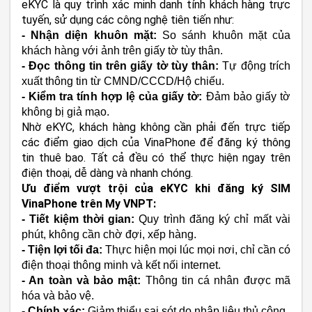
eKYC là quy trình xác minh danh tính khách hàng trực
tuyến, sử dụng các công nghệ tiên tiến như:
- Nhận diện khuôn mặt:
So sánh khuôn mặt của
khách hàng với ảnh trên giấy tờ tùy thân.
- Đọc thông tin trên giấy tờ tùy thân:
Tự động trích
xuất thông tin từ CMND/CCCD/Hộ chiếu.
- Kiểm tra tính hợp lệ của giấy tờ:
Đảm bảo giấy tờ
không bị giả mạo.
Nhờ eKYC, khách hàng không cần phải đến trực tiếp
các điểm giao dịch của VinaPhone để đăng ký thông
tin thuê bao. Tất cả đều có thể thực hiện ngay trên
điện thoại, dễ dàng và nhanh chóng.
Ưu điểm vượt trội của eKYC khi đăng ký SIM
VinaPhone trên My VNPT:
- Tiết kiệm thời gian:
Quy trình đăng ký chỉ mất vài
phút, không cần chờ đợi, xếp hàng.
- Tiện lợi tối đa:
Thực hiện mọi lúc mọi nơi, chỉ cần có
điện thoại thông minh và kết nối internet.
- An toàn và bảo mật:
Thông tin cá nhân được mã
hóa và bảo vệ.
- Chính xác:
Giảm thiểu sai sót do nhập liệu thủ công.