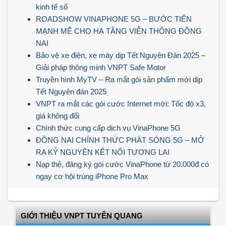
kinh tế số
ROADSHOW VINAPHONE 5G – BƯỚC TIẾN
MẠNH MẼ CHO HẠ TẦNG VIỄN THÔNG ĐỒNG
NAI
Bảo vệ xe điện, xe máy dịp Tết Nguyên Đán 2025 –
Giải pháp thông minh VNPT Safe Motor
Truyền hình MyTV – Ra mắt gói sản phẩm mới dịp
Tết Nguyên đán 2025
VNPT ra mắt các gói cước Internet mới: Tốc độ x3,
giá không đổi
Chính thức cung cấp dịch vụ VinaPhone 5G
ĐỒNG NAI CHÍNH THỨC PHÁT SÓNG 5G – MỞ
RA KỶ NGUYÊN KẾT NỐI TƯƠNG LAI
Nạp thẻ, đăng ký gói cước VinaPhone từ 20.000đ có
ngay cơ hội trúng iPhone Pro Max
GIỚI THIỆU VNPT TUYÊN QUANG