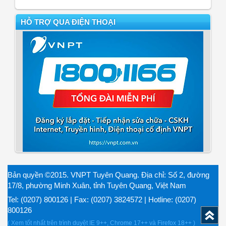
HỖ TRỢ QUA ĐIỆN THOẠI
Bản quyền ©2015. VNPT Tuyên Quang. Địa chỉ: Số 2, đường
17/8, phường Minh Xuân, tỉnh Tuyên Quang, Việt Nam
Tel: (0207) 800126 | Fax: (0207) 3824572 | Hotline: (0207)
800126
( Xem tốt nhất trên trình duyệt IE 9++, Chrome 17++ và Firefox 18++ )