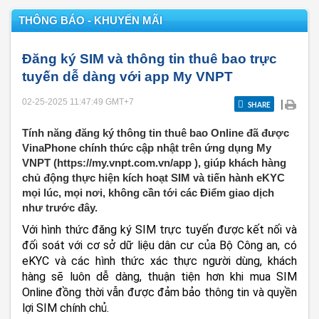
THÔNG BÁO - KHUYẾN MÃI
Đăng ký SIM và thông tin thuê bao trực
tuyến dễ dàng với app My VNPT
02-25-2025 11:47:49
GMT+7
|
SHARE
Tính năng đăng ký thông tin thuê bao Online đã được
VinaPhone chính thức cập nhật trên ứng dụng My
VNPT (https://my.vnpt.com.vn/app ), giúp khách hàng
chủ động thực hiện kích hoạt SIM và tiến hành eKYC
mọi lúc, mọi nơi, không cần tới các Điểm giao dịch
như trước đây.
Với hình thức đăng ký SIM trực tuyến được kết nối và
đối soát với cơ sở dữ liệu dân cư của Bộ Công an, có
eKYC và các hình thức xác thực người dùng, khách
hàng sẽ luôn dễ dàng, thuận tiện hơn khi mua SIM
Online đồng thời vẫn được đảm bảo thông tin và quyền
lợi SIM chính chủ.