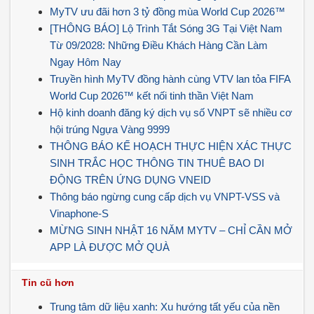
MyTV ưu đãi hơn 3 tỷ đồng mùa World Cup 2026™
[THÔNG BÁO] Lộ Trình Tắt Sóng 3G Tại Việt Nam
Từ 09/2028: Những Điều Khách Hàng Cần Làm
Ngay Hôm Nay
Truyền hình MyTV đồng hành cùng VTV lan tỏa FIFA
World Cup 2026™ kết nối tinh thần Việt Nam
Hộ kinh doanh đăng ký dịch vụ số VNPT sẽ nhiều cơ
hội trúng Ngựa Vàng 9999
THÔNG BÁO KẾ HOẠCH THỰC HIỆN XÁC THỰC
SINH TRẮC HỌC THÔNG TIN THUÊ BAO DI
ĐỘNG TRÊN ỨNG DỤNG VNEID
Thông báo ngừng cung cấp dịch vụ VNPT-VSS và
Vinaphone-S
MỪNG SINH NHẬT 16 NĂM MYTV – CHỈ CẦN MỞ
APP LÀ ĐƯỢC MỞ QUÀ
Tin cũ hơn
Trung tâm dữ liệu xanh: Xu hướng tất yếu của nền